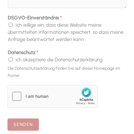
r
n
i
u
DSGVO-Einverständnis
*
c
m
Ich willige ein, dass diese Website meine
h
m
übermittelten Informationen speichert, so dass meine
t
e
Anfrage beantwortet werden kann.
*
r
*
Datenschutz
*
ich akzeptiere die Datenschutzerklärung
Die Datenschutzerklärung finden Sie auf dieser Homepage im
Footer
SENDEN