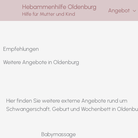
Zum
Hebammenhilfe Oldenburg
Angebot
Inhalt
Hilfe für Mutter und Kind
springen
Empfehlungen
Weitere Angebote in Oldenburg
Hier finden Sie weitere
externe
Angebote rund um
Schwangerschaft, Geburt und Wochenbett in Oldenbu
Babymassage